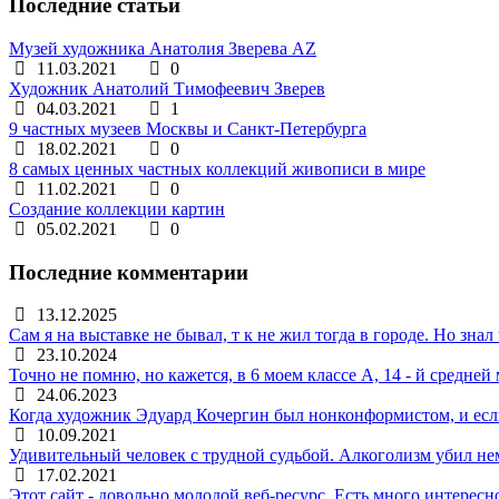
Последние статьи
Музей художника Анатолия Зверева AZ
11.03.2021
0
Художник Анатолий Тимофеевич Зверев
04.03.2021
1
9 частных музеев Москвы и Санкт-Петербурга
18.02.2021
0
8 самых ценных частных коллекций живописи в мире
11.02.2021
0
Создание коллекции картин
05.02.2021
0
Последние комментарии
13.12.2025
Сам я на выставке не бывал, т к не жил тогда в городе. Но зн
23.10.2024
Точно не помню, но кажется, в 6 моем классе А, 14 - й сред
24.06.2023
Когда художник Эдуард Кочергин был нонконформистом, и если
10.09.2021
Удивительный человек с трудной судьбой. Алкоголизм убил не
17.02.2021
Этот сайт - довольно молодой веб-ресурс. Есть много интересн