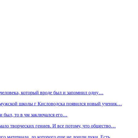
ал человека, который вроде был и запомнил одну…
ней мужской школы г Кисловодска появился новый ученик…
 был, то в чм заключался его…
мало творческих гениев. И все потому, что общество…
ого материала, до которого еще не дошли руки. Есть…