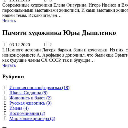
Современные художники Елена Фигурина, Игорь Иванов и Вяче
персональными выставками живописи. И сами выставки живопис
нашей темы. Исключителен…
Читать
Памяти художника Юры Дышленко
03.12.2020
2
I. Немного истории Лагеря, бараки, бани и кочегарки. Из них,
нонконформисте А. Арефьеве я дополнил, что были еще Эрмит
как будущие члены СХ СССР, так и будущие…
Читать
Рубрики
История нонконформизма (18)
Школа Сидлина (8)
Живопись и балет (2)
Русская живопись (9)
Имена (4)
Воспоминания (2)
Мир коллекционера (4)