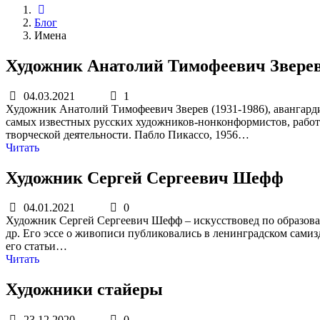
Блог
Имена
Художник Анатолий Тимофеевич Звере
04.03.2021
1
Художник Анатолий Тимофеевич Зверев (1931-1986), авангарди
самых известных русских художников-нонконформистов, работ
творческой деятельности. Пабло Пикассо, 1956…
Читать
Художник Сергей Сергеевич Шефф
04.01.2021
0
Художник Сергей Сергеевич Шефф – искусствовед по образован
др. Его эссе о живописи публиковались в ленинградском самиз
его статьи…
Читать
Художники стайеры
23.12.2020
0