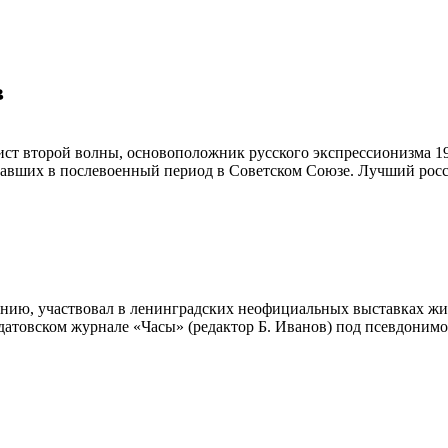
в
ст второй волны, основоположник русского экспрессионизма 196
авших в послевоенный период в Советском Союзе. Лучший росс
ию, участвовал в ленинградских неофициальных выставках живо
датовском журнале «Часы» (редактор Б. Иванов) под псевдонимом