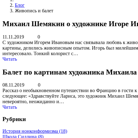
Блог
Живопись и балет
Михаил Шемякин о художнике Игоре И
11.11.2019
0
С художником Игорем Ивановым нас связывала любовь к живопи
картины, делились живописным опытом. Игорь был милейшим,
интересовало. Тонкий колорист с…
Читать
Балет по картинам художника Михаил
08.11.2019
0
Рассказ о необыкновенном путешествии во Францию в гости к
следующее: «Здравствуйте Лариса, это художник Михаил Шемяк
невероятно, неожиданно и…
Читать
Рубрики
История нонконформизма (18)
Школа Сидлина (8)