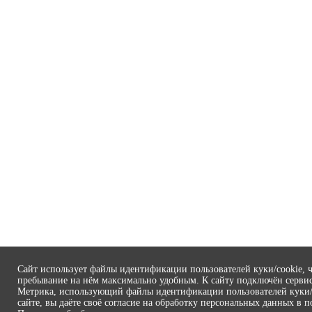
Сайт использует файлы идентификации пользователей куки/cookie, ч
пребывание на нём максимально удобным. К cайту подключён серви
Метрика, использующий файлы идентификации пользователей куки/c
сайте, вы даёте своё согласие на обработку персональных данных в п