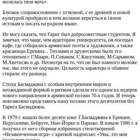
молилась твоя мать».
Близкое соприкосновение с отчизной, с ее древней и новой
культурой пробудило в нем желание вернуться к своим
истокам и писать на родном языке.
Не могу сказать, что Гариг был добросовестным студентом. Я
замечал, что чаще, чем аудиторию университета, он посещал
кафе, где собирались армянские поэты и художники, а также
красавицы Еревана... Теплыми и дружескими были его
отношения с Г.Маари, П.Севаком, С.Капутикян, М.Сарьяном,
М.Аветисян и др. Несмотря на то, что он был намного моложе
нас, мы этого не ощущали. Цельность характера и обаяние
стирали эту разницу.
Стихи Басмаджяна с особым внутренним миром и
неожиданной формой и ритмом сделали его одним из лидеров
нового направления в армянской поэзии 70-х годов. И теперь
невозможно представить нашу поэзию этого десятилетия без
Гарига Басмаджяна.
К 1979 г. вышло более десяти книг Г.Басмаджяна в Ереване,
Иерусалиме, Бейруте, Нью-Йорке и Париже. В начале 1980 г. я
получил от него сборник избранных стихотворений
«Незаконченная игра» с краткой надписью: «Увы, это моя
последняя книга».