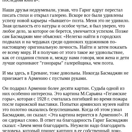
Наши друзья недоумевали, узнав, что Гариг вдруг перестал
писать стихи и открыл галерею. Вскоре все были удивлены
успеху новой карьеры «бывшего» поэта. Меня это не удивило.
Зная цельность его натуры и особое чутье, я был уверен, что
любое дело, за которое он берется, увенчается успехом. Позже
сам Басмаджян мне объяснял: «Нелегко найти в городских
подвалах и на чердаках среди одиноких художников по-
настоящему оригинальную личность. Найти и затем показать
ее всему миру. И я получаю от этого такое же удовольствие,
как от создания стихов и, между нами говоря, моя жена и дети
лучше оценивают "гонорары" галерейщика, чем поэта.
И мы здесь, в Ереване, тоже довольны. Никогда Басмаджян не
приезжает в Армению с пустыми руками.
Он подарил Армении более десяти картин. Судьба одной из
них особенно интересна. Это картина М.Сарьяна «Гегамские
горы», которая с 1928 г. считалась погибшей во время пожара
после парижской выставки. Попытки армянских музеев найти
это полотно оказались безуспешными. Когда об этом узнал
Басмаджян, он сказал: «Эта картина вернется в Армению!». И
он сдержал слово. В ответ на благодарность Гариг Басмаджян
сказал: «Зачем меня благодарить. Неужели надо благодарить
человека, который принес картину в ее собственный дом».