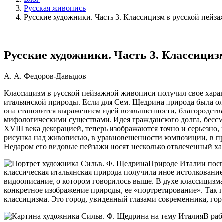
Русская живопись
Русские художники. Часть 3. Классицизм в русской пей
Русские художники. Часть 3. Классици
А. А. Федоров-Давыдов
Классицизм в русской пейзажной живописи получил свое хара
итальянской природы. Если для Сем. Щедрина природа была ол
она становится выражением идей возвышенности, благородства
мифологическими существами. Идея гражданского долга, бессм
XVIII века декорацией, теперь изображаются точно и серьезно
рисунка над живописью, в уравновешенности композиции, в пр
Недаром его видовые пейзажи носят несколько отвлеченный ха
Природе Италии посв
классическая итальянская природа получила иное истолкование
видоописание, о котором говорилось выше. В духе классицизм
конкретное изображение природы, ее «портретирование». Так 
классицизма. Это город, увиденный глазами современника, го
В раб