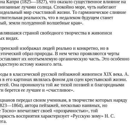
 на Капри (1825—1827), что оказало существенное влияние на
онизанные лучами солнца. Спокойно море, чуть набегают
о идеальный мир счастливой жизни. То гармоническое слияние
твительная реальность, что в недалеком будущем станет
ный, земли полуденной волшебные края».
авлявшаяся страной свободного творчества в живописи
ых видах.
пренский изображал людей реально и конкретно, но в
оэтический образ природы. В нем четко проявляются черты
оставляют их неотъемлемую органическую часть. Это особенно
адостную истому южного лета.
оды в классической русской пейзажной живописи XIX века. А.
в его картинах являлась фоном для сцен крестьянской жизни.
 детей. Она проникнута той же тихой поэзией и благородными
и берется ее лучшее и «счастливое».
цианов передал своим ученикам, в творчестве которых наряду
823—1864), автора пейзажей, несколько наивных, но
Тосно» впечатляет своей «прозрачностью», той
оркость восприятия характеризует «Русскую зиму» Н. С.
ега.