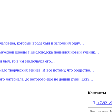
ал человека, который вроде был и запомнил одну…
ней мужской школы г Кисловодска появился новый ученик…
 был, то в чм заключался его…
мало творческих гениев. И все потому, что общество…
ого материала, до которого еще не дошли руки. Есть…
Контакты
+7-921-9
Будние дни: 1