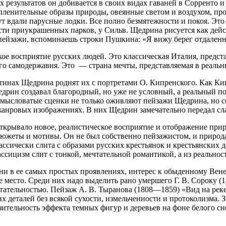
 результатов он добивается в своих видах гаваней в Сорренто и
 пленительные образы природы, овеянные светом и воздухом, пр
ут вдали парусные лодки. Все полно безмятежности и покоя. Эт
ости приукрашенных парков, у Сильв. Щедрина рисуется как дейс
 пейзажи, вспоминаешь строки Пушкина: «Я вижу берег отдален
е восприятие русских людей. Это классическая Италия, предст
о самодержавия. Это — страна мечты, представляемая в реальн
тинах Щедрина роднят их с портретами О. Кипренского. Как Ки
едрин создавал благородный, но уже не условный, а реальный п
амысловатые сценки не только оживляют пейзажи Щедрина, но с
анровых изображениях. В них Щедрин замечательно передал сл
ткрывало новое, реалистическое восприятие и отображение прир
южеты и мотивы. Он не был собственно пейзажистом, и природа 
ассически слита с образами русских крестьянок и крестьянских
ассицизм слит с тонкой, мечтательной романтикой, а из реальност
ни в ее самых простых проявлениях, интерес к обыденному Вене
место. Среди них надо выделить рано умершего Г. В. Сороку (1
тельностью. Пейзаж А. В. Тыранова (1808—1859) «Вид на реке 
 деталей без всякой сухости, измельченности и протоколизма. З
тельность эффекта темных фигур и деревьев на фоне белого сн