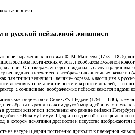
зажной живописи
зм в русской пейзажной живописи
ктерное выражение в пейзажах Ф. М. Матвеева (1758—1826), ко
ицетворением поэтических чувств, прообразом духовной красоты
, величия. Он изображает горы и водопады, следуя традициям к
ертия подвигов влечет его к изображению античных развалин (
, как памятники величия и «вечные» образы. Классицизм в русск
отиворечивом сочетании точности и верности деталей, частного
рактер, а сочиненные, воображаемые пейзажи кажется видами к
ятил свое творчество и Сильв. Ф. Щедрин (1791—1830), племянн
, и ее образы выразили совсем другой мир идей и чувств уже в
а в русской живописи исполнены его ранние пейзажи Петербурга
подойдя к «Новому Риму», Щедрин создает образ современного г
род, в котором памятники древности и искусства изображаются 
оте на натуре Щедрин постепенно приходит к пленерной живопи