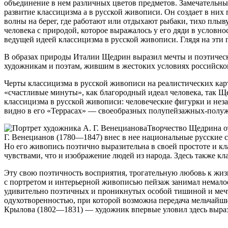
объединение в нем различных цветов предметов. Замечательных
развитие классицизма а в русской живописи. Он создает в них
волны на берег, где работают или отдыхают рыбаки, тихо плыв
человека с природой, которое выражалось у его дяди в условн
ведущей идеей классицизма в русской живописи. Глядя на эти
В образах природы Италии Щедрин выразил мечты и поэтическо
художникам и поэтам, жившим в жестоких условиях российског
Черты классицизма в русской живописи на реалистических кар
«счастливые минуты», как благородный идеал человека, так Щ
классицизма в русской живописи: человеческие фигурки и нез
видно в его «Террасах» — своеобразных полупейзажных-полуж
Творчество Щедрина о
Г. Венецианов (1780—1847) внес в нее национальные русские с
Но его живопись поэтично выразительна в своей простоте и кл
чувствами, что и изображение людей из народа. Здесь также кл
Эту свою поэтичность восприятия, трогательную любовь к жиз
с портретом и интерьерной живописью пейзаж занимал немалое 
удивительно поэтичных и проникнутых особой тишиной и мечта
одухотворенностью, при которой возможна передача мельчайших
Крылова (1802—1831) — художник впервые уловил здесь вырази