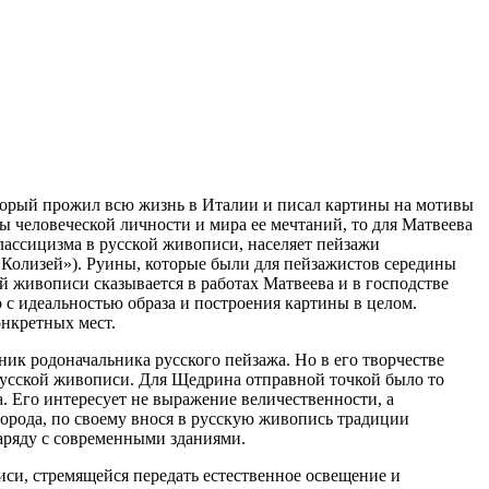
торый прожил всю жизнь в Италии и писал картины на мотивы
 человеческой личности и мира ее мечтаний, то для Матвеева
лассицизма в русской живописи, населяет пейзажи
«Колизей»). Руины, которые были для пейзажистов середины
ой живописи сказывается в работах Матвеева и в господстве
 с идеальностью образа и построения картины в целом.
онкретных мест.
ик родоначальника русского пейзажа. Но в его творчестве
 русской живописи. Для Щедрина отправной точкой было то
. Его интересует не выражение величественности, а
орода, по своему внося в русскую живопись традиции
наряду с современными зданиями.
си, стремящейся передать естественное освещение и