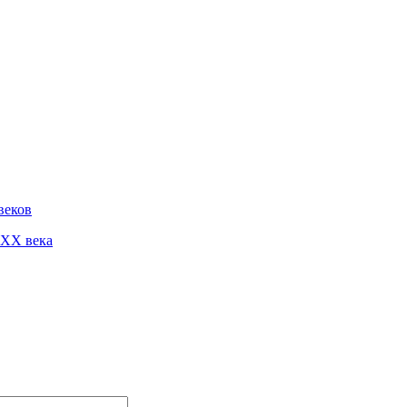
веков
 XX века