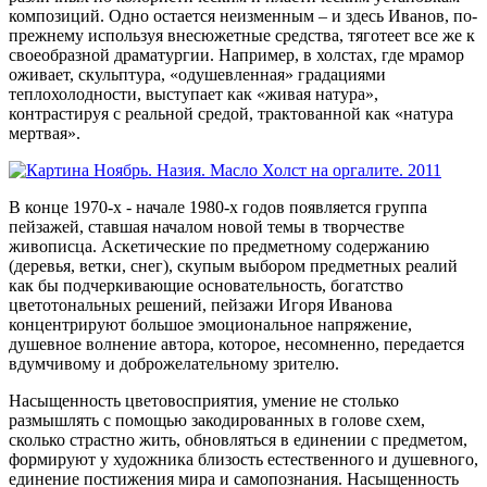
композиций. Одно остается неизменным – и здесь Иванов, по-
прежнему используя внесюжетные средства, тяготеет все же к
своеобразной драматургии. Например, в холстах, где мрамор
оживает, скульптура, «одушевленная» градациями
теплохолодности, выступает как «живая натура»,
контрастируя с реальной средой, трактованной как «натура
мертвая».
В конце 1970-х - начале 1980-х годов появляется группа
пейзажей, ставшая началом новой темы в творчестве
живописца. Аскетические по предметному содержанию
(деревья, ветки, снег), скупым выбором предметных реалий
как бы подчеркивающие основательность, богатство
цветотональных решений, пейзажи Игоря Иванова
концентрируют большое эмоцио­нальное напряжение,
душевное волнение автора, которое, несомненно, передается
вдумчивому и доброжелательному зрителю.
Насыщенность цветовосприятия, умение не столько
размышлять с помощью закодированных в голове схем,
сколько страстно жить, обновляться в единении с предметом,
формируют у художника близость естественного и душевного,
единение постижения мира и самопознания. Насыщенность