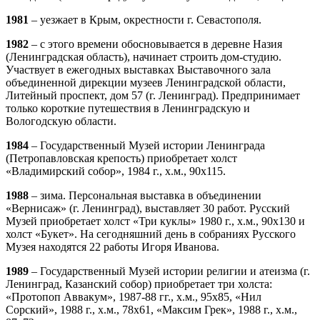
1981
– уезжает в Крым, окрестности г. Севастополя.
1982
– с этого времени обосновывается в деревне Назия
(Ленинградская область), начинает строить дом-студию.
Участвует в ежегодных выставках Выставочного зала
объединенной дирекции музеев Ленинградской области,
Литейный проспект, дом 57 (г. Ленинград). Предпринимает
только короткие путешествия в Ленинградскую и
Вологодскую области.
1984
– Государственный Музей истории Ленинграда
(Петропавловская крепость) приобретает холст
«Владимирский собор», 1984 г., х.м., 90х115.
1988
– зима. Персональная выставка в объединении
«Вернисаж» (г. Ленинград), выставляет 30 работ. Русский
Музей приобретает холст «Три куклы» 1980 г., х.м., 90х130 и
холст «Букет». На сегодняшний день в собраниях Русского
Музея находятся 22 работы Игоря Иванова.
1989
– Государственный Музей истории религии и атеизма (г.
Ленинград, Казанский собор) приобретает три холста:
«Протопоп Аввакум», 1987-88 гг., х.м., 95х85, «Нил
Сорский», 1988 г., х.м., 78х61, «Максим Грек», 1988 г., х.м.,