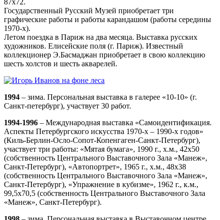
87х72.
Государственный Русский Музей приобретает три
графические работы и работы карандашом (работы середины
1970-х).
Летом поездка в Париж на два месяца. Выставка русских
художников. Елисейские поля (г. Париж). Известный
коллекционер Э.Басмаджан приобретает в свою коллекцию
шесть холстов и шесть акварелей.
1994
– зима. Персональная выставка в галерее «10-10» (г.
Санкт-петербург), участвует 30 работ.
1994-1996
– Международная выставка «Самоидентификация.
Аспекты Петербургского искусства 1970-х – 1990-х годов»
(Киль-Берлин-Осло-Сопот-Копенгаген-Санкт-Петербург),
участвует три работы: «Мятая бумага», 1990 г., х.м., 42х50
(собственность Центрального Выставочного Зала «Манеж»,
Санкт-Петербург), «Автопортрет», 1965 г., х.м., 48х38
(собственность Центрального Выставочного Зала «Манеж»,
Санкт-Петербург), «Упражнение в кубизме», 1962 г., к.м.,
99,5х70,5 (собственность Центрального Выставочного Зала
«Манеж», Санкт-Петербург).
1998
– зима. Персональная выставка в Выставочном центре