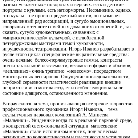
разных «сюжетных» поворотах и версиях: есть и детские
портреты с куклами, есть натюрморты. Несомненно, однако,
что куклы – не просто предметный мотив, он вызывает
направленный ряд ассоциаций, и сугубо эмоциональных,
говорящих о теплоте семейных домашних отношений, и, так
сказать, сугубо художественных, связанных с
«мирискуснической» культурой, с излюбленной
петербуржскими мастерами темой кукольности,
игрушечности, театрализации. Игорь Иванов разрабатывает в
русле этого цикла специфические выразительные средства:
очень нежные, белесо-перламутровые гаммы, контрасты
почти тактильной осязаемости, весомости формы и объемов,
«лепленных» очень трепетно, «невесомо», посредством
многократных лессировок. Ощущение последовательности,
глубокой серьезности пластической реализации внешне
неприхотливого мотива создает и особое эмоциональное
состояние длящегося, остановленного мгновения.
Вторая сквозная тема, пронизывающая все зрелое творчество
профессионального художника Игоря Иванова, – тема
скульптурных парковых композиций А. Матвеева
«Мальчики». Увиденные когда-то в реальной парковой среде,
в конкретной свето-тональной ситуации, матвеевские
«Мальчики» стали источником многих, подчас весьма
различных по колористическим и пластическим установкам