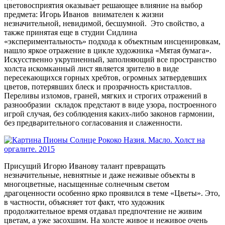
цветовосприятия оказывает решающее влияние на выбор
предмета: Игорь Иванов внимателен к жизни
незначительной, невидимой, бесшумной. Это свойство, а
также принятая еще в студии Сидлина
«экспериментальность» подхода к объектным инсценировкам,
нашло яркое отражение в цикле художника «Мятая бумага».
Искусственно укрупненный, заполняющий все пространство
холста искомканный лист является зрителю в виде
пересекающихся горных хребтов, огромных затвердевших
цветов, потерявших блеск и прозрачность кристаллов.
Переливы изломов, граней, мягких и строгих отражений в
разнообразии складок предстают в виде узора, построенного
игрой случая, без соблюдения каких-либо законов гармонии,
без предварительного согласования и слаженности.
Присущий Игорю Иванову талант превращать
незначительные, невнятные и даже неживые объекты в
многоцветные, насыщенные солнечным светом
драгоценности особенно ярко проявился в теме «Цветы». Это,
в частности, объясняет тот факт, что художник
продолжительное время отдавал предпочтение не живим
цветам, а уже засохшим. На холсте живое и неживое очень