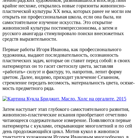
ленинградских художников, развивавшихся впоследствии
крайне несхоже, открылись новые горизонты живописно-
пластической культуры XX века, которых ранее не могли им
открыть ни профессиональная школа, если она была, ни
самостоятельное изучение искусства. Это открытие
живописной культуры постимпрессионизма, а затем и
русского авангарда стимулировало поиски внесюжетных
средств выразительности.
Первые работы Игоря Иванова, как профессионального
художника, выдают последовательность, осознанность
пластических задач, которые он ставит перед собой: в своих
натюрмортах он то гасит светосилу цвета, заставляя
«работать» силуэт и фактуру, то, напротив, лепит форму
цветом. Далее, видимо, приходит увлечение Сезанном,
стремление передать весомость, материальность цвета, осязае­
мость предметного ряда.
Затем наступает этап глубокого самостоятельного развития,
живописно-пластические искания приобретают отчетливо
читающееся содержа­тельное измерение. Появляются первые
натюрморты с куклами, открывающие многолетний и по сей
день продолжающийся цикл. Мотив кукол в живописи
трактуется художником Игорем Ивановым многообразно, в