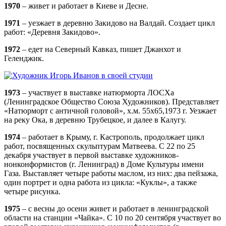
1970
– живет и работает в Киеве и Десне.
1971
– уезжает в деревню Закидово на Валдай. Создает цикл
работ: «Деревня Закидово».
1972
– едет на Северный Кавказ, пишет Джанхот и
Геленджик.
1973
– участвует в выставке натюрморта ЛОСХа
(Ленинградское Общество Союза Художников). Представляет
«Натюрморт с античной головой», х.м. 55х65,1973 г. Уезжает
на реку Ока, в деревню Трубецкое, и далее в Калугу.
1974
– работает в Крыму, г. Кастрополь, продолжает цикл
работ, посвященных скульптурам Матвеева. С 22 по 25
декабря участвует в первой выставке художников-
нонконформистов (г. Ленинград) в Доме Культуры имени
Газа. Выставляет четыре работы маслом, из них: два пейзажа,
один портрет и одна работа из цикла: «Куклы», а также
четыре рисунка.
1975
– с весны до осени живет и работает в ленинградской
области на станции «Чайка». С 10 по 20 сентября участвует во