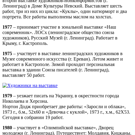
второй выставке художников-нонконформистов (г.
Ленинград) в Доме Культуры Невский. Выставляет шесть
работ, три из них из цикла: «Куклы», один натюрморт и два
портрета. Все работы выполнены маслом на холстах.
1977
– принимает участие в зональной выставке «Наш
современник». ЛОСх (ленинградское общество союза
художников), Русский Музей (г. Ленинград). Работает в
Крыму, г. Кастрополь.
1975
– участвует в выставке ленинградских художников в
Музее современного искусства (г. Ереван). Летом живет и
работает в Кастрополе. Зимой проходит персональная
выставка в здании Союза писателей (г. Ленинград),
выставляет 50 работ.
1979
– уезжает писать на Украину, в окрестности города
Николаева и Херсона.
Нортон Додж приобретает две работы: «Заросли и облака»,
1973 г., б.м., 52х60 и «Девочка с куклой», 1973 г., х.м., 62X53.
Сегодня в собрании 19 работ.
1980
– участвует в «Олимпийской выставке», Дворец
молодежи (г. Ленинград). Путешествует: Молдавия, Кицканы.