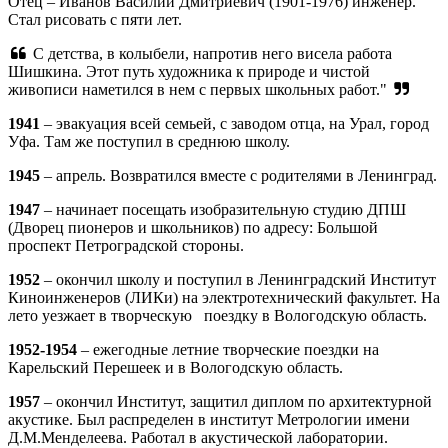
Отец – Иванов Василий Дмитриевич (1901-1976) инженер.
Стал рисовать с пяти лет.
С детства, в колыбели, напротив него висела работа
Шишкина. Этот путь художника к природе и чистой
живописи наметился в нем с первых школьных работ."
1941
– эвакуация всей семьей, с заводом отца, на Урал, город
Уфа. Там же поступил в среднюю школу.
1945
– апрель. Возвратился вместе с родителями в Ленинград.
1947
– начинает посещать изобразительную студию ДПШ
(Дворец пионеров и школьников) по адресу: Большой
проспект Петроградской стороны.
1952
– окончил школу и поступил в Ленинградский Институт
Киноинженеров (ЛИКи) на электротехнический факультет. На
лето уезжает в творческую поездку в Вологодскую область.
1952-1954
– ежегодные летние творческие поездки на
Карельский Перешеек и в Вологодскую область.
1957
– окончил Институт, защитил диплом по архитектурной
акустике. Был распределен в институт Метрологии имени
Д.М.Менделеева. Работал в акустической лаборатории.