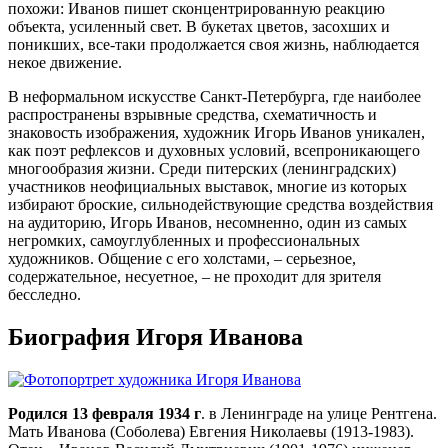
похожи: Иванов пишет сконцентрированную реакцию
объекта, усиленный свет. В букетах цветов, засохших и
поникших, все-таки продолжается своя жизнь, наблюдается
некое движение.
В неформальном искусстве Санкт-Петербурга, где наиболее
распространены взрывные средства, схематичность и
знаковость изображения, художник Игорь Иванов уникален,
как поэт рефлексов и духовных условий, всепроникающего
многообразия жизни. Среди питерских (ленинградских)
участников неофициальных выставок, многие из которых
избирают броские, сильнодействующие средства воздействия
на аудиторию, Игорь Иванов, несомненно, один из самых
негромких, самоуглубленных и профессиональных
художников. Общение с его холстами, – серьезное,
содержательное, несуетное, – не проходит для зрителя
бесследно.
Биография Игоря Иванова
Родился 13 февраля 1934 г
. в Ленинграде на улице Рентгена.
Мать Иванова (Соболева) Евгения Николаевы (1913-1983).